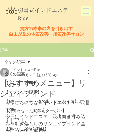
​柳田式
インドエステ
Rise
貴方の本来の力を引き出す
​自由が丘の体質改善・肌質改善サロン
記事
全ての記事
インドエステRise
全ての記事
2020年4月30日
読了時間: 4分
【おすすめメニュー】リ
【メニュー説明】
シェイプインド
【オプション説明】
【ビューティー・体の事・アドバイス】
皆様こんにちは☆インドエステRise広瀬
です！
【お知らせ・期間限定クーポン】
今日はインドエステ上級者向き揉み込
【口コミ】
み＆削ぎ落としのリシェイプインド全
【Riseのこだわり商材】
身についてご案内♪