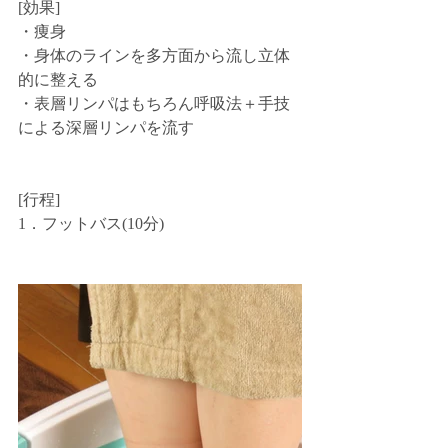
[効果]
・痩身
・身体のラインを多方面から流し立体
的に整える
・表層リンパはもちろん呼吸法＋手技
による深層リンパを流す
[行程]
1．フットバス(10分)