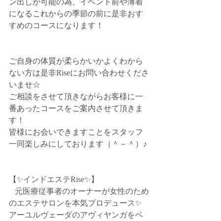
ン出しが可能の為、イベント前や薄着
になるこれからの季節の前に是非おす
すめのコースになります！
ご自身の体質が柔らかいかよくわから
ない方は是非Riseにお問い合わせくださ
いませ☆
ご相談をさせて頂きながらお客様に一
番あったコースをご案内させて頂きま
す！
皆様にお会いできますことをスタッフ
一同楽しみにしております（＾－＾）♪
【✨インドエステRise✨】﻿
   元医療従事者のオーナーが女性のため
のエステサロンを本気プロデュース✨﻿   
アーユルヴェーダのアヴィヤンガをベ