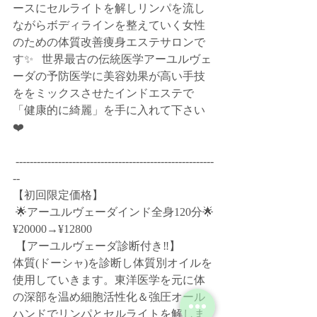
ースにセルライトを解しリンパを流し
ながらボディラインを整えていく女性
のための体質改善痩身エステサロンで
す✨﻿   世界最古の伝統医学アーユルヴェ
ーダの予防医学に美容効果が高い手技
ををミックスさせたインドエステで
「健康的に綺麗」を手に入れて下さい
❤️﻿  
 --------------------------------------------------------
--﻿   
【初回限定価格】﻿  
 🌟アーユルヴェーダインド全身120分🌟
¥20000→¥12800﻿  
 【アーユルヴェーダ診断付き‼️】﻿ 
体質(ドーシャ)を診断し体質別オイルを
使用していきます。東洋医学を元に体
の深部を温め細胞活性化＆強圧オール
ハンドでリンパとセルライトを解しま