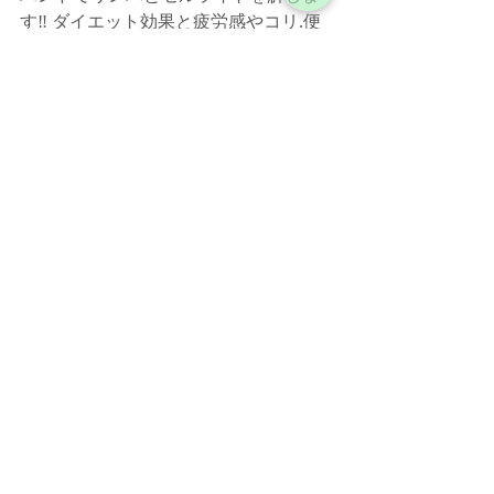
す‼️﻿ ダイエット効果と疲労感やコリ.便
秘や不眠などの心身の不調を整え貴方
本来の力を取り戻して体質改善をして
いきます。﻿ 
貴方の体質に合ったダイエット方法や
日々気を付ける事などをアーユルヴェ
ーダ視点からアドバイスさせて頂きお
帰りの際にドーシャ別(体質別)の簡単な
資料もお渡しいたします❤️﻿  
 🌟造顔小顔インドフェイシャル20分🌟
¥5800→¥2500﻿  
 【★★★絶対おすすめ！期間限定価格
★★★】﻿ 
小顔は美女度を上げる！洗練ゴットハ
ンドで一回り小顔へ♪﻿ 超音波洗浄と美容
液導入でくすみ保湿ケアも同時にでき
る植物幹細胞の欲張りフェイシャル！﻿ 
通常このお値段で受けれる内容ではな