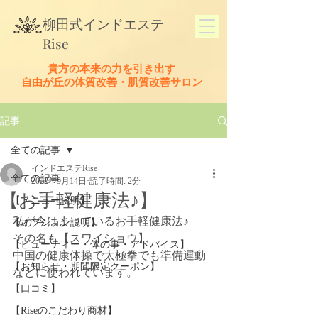
​柳田式
インドエステ
Rise
貴方の本来の力を引き出す
​自由が丘の体質改善・肌質改善サロン
記事
全ての記事
インドエステRise
全ての記事
2022年9月14日
読了時間: 2分
【お手軽健康法♪】
【メニュー説明】
私が今はまっているお手軽健康法♪
【オプション説明】
その名も【スワイショウ】
【ビューティー・体の事・アドバイス】
中国の健康体操で太極拳でも準備運動
【お知らせ・期間限定クーポン】
などに使われています。
【口コミ】
【Riseのこだわり商材】