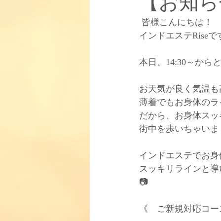
【お知ら
 皆様こんにちは！
お知らせ
【取り扱い商品】
インドエステRiseで
【柳田式インドエステについて】
本日、14:30～か
お天気が良く気温も高
薄着でもお身体のラ
だから、お身体スッ
街中を歩いちゃいま
インドエステでお身
スッキリラインと導い
📷
《　ご新規対応コー