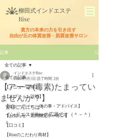
​柳田式
インドエステ
Rise
貴方の本来の力を引き出す
​自由が丘の体質改善・肌質改善サロン
記事
全ての記事
インドエステRise
全ての記事
2021年9月1日
読了時間: 2分
【アーマ(毒素)たまってい
【メニュー説明】
ませんか？】
【オプション説明】
【ビューティー・体の事・アドバイス】
皆様こんにちは！
インドエステRiseの広瀬です（＾－＾）
【お知らせ・期間限定クーポン】
♪
【口コミ】
【Riseのこだわり商材】