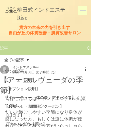
​柳田式
インドエステ
Rise
貴方の本来の力を引き出す
​自由が丘の体質改善・肌質改善サロン
記事
全ての記事
インドエステRise
全ての記事
2020年9月30日
読了時間: 2分
【アーユルヴェーダの季
【メニュー説明】
節】
【オプション説明】
【ビューティー・体の事・アドバイス】
皆様こんにちは！インドエステRise広瀬
です！
【お知らせ・期間限定クーポン】
だいぶ過ごしやすい季節になり身体が
【口コミ】
楽になった方、もしくは逆に体調が優
【Riseのこだわり商材】
れない方など様々な方がいらっしゃら