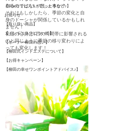
れるのではないでしょうか？
【Riseセラピストが思った事など♪】
それはもしかしたら、季節の変化と自
お知らせ
身のドーシャが関係しているかもしれ
【取り扱い商品】
ません！
【インドエステについて】
私達の心身は1日の時間帯に影響される
のと同じように季節の移り変わりによ
【オーナー柳田の思い】
っても変化します！
【柳田式インドエステについて】
【お得キャンペーン】
【柳田の幸せワンポイントアドバイス♪】