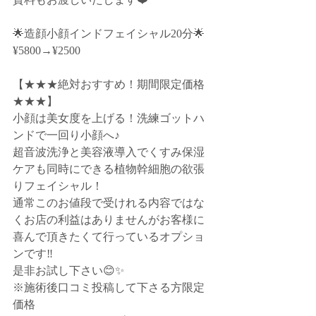
🌟造顔小顔インドフェイシャル20分🌟
¥5800→¥2500﻿
【★★★絶対おすすめ！期間限定価格
★★★】﻿
小顔は美女度を上げる！洗練ゴットハ
ンドで一回り小顔へ♪﻿
超音波洗浄と美容液導入でくすみ保湿
ケアも同時にできる植物幹細胞の欲張
りフェイシャル！﻿
通常このお値段で受けれる内容ではな
くお店の利益はありませんがお客様に
喜んで頂きたくて行っているオプショ
ンです‼️﻿
是非お試し下さい😊✨﻿
※施術後口コミ投稿して下さる方限定
価格﻿