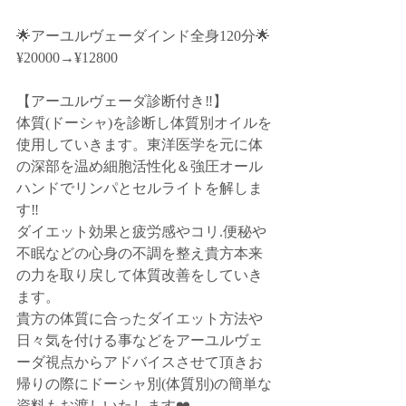
🌟アーユルヴェーダインド全身120分🌟
¥20000→¥12800﻿
【アーユルヴェーダ診断付き‼️】﻿
体質(ドーシャ)を診断し体質別オイルを
使用していきます。東洋医学を元に体
の深部を温め細胞活性化＆強圧オール
ハンドでリンパとセルライトを解しま
す‼️﻿
ダイエット効果と疲労感やコリ.便秘や
不眠などの心身の不調を整え貴方本来
の力を取り戻して体質改善をしていき
ます。﻿
貴方の体質に合ったダイエット方法や
日々気を付ける事などをアーユルヴェ
ーダ視点からアドバイスさせて頂きお
帰りの際にドーシャ別(体質別)の簡単な
資料もお渡しいたします❤️﻿