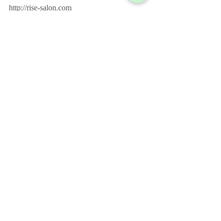
http://rise-salon.com﻿
03-6884-5920﻿
https://beauty.hotpepper.jp/kr/slnH00045994
3/﻿
#自由が丘フェイシャル
#自由が丘小顔
#自由が丘むくみ
#自由が丘美肌
#自由が丘リンパ
#自由が丘リンパマッサージ
#自由が丘リンパドレナージュ
#自由が丘エステ
#自由が丘インドエステ
#自由が丘アーユルヴェーダ
#自由が丘バリニーズ