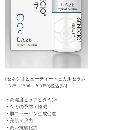
[セネシオビューティートピカルセラム
LA25　15ml　￥9350(税込み)]
・高濃度ピュアビタミンC
・シミの予防＋軽減
・肌コラーゲン生成促進
・美肌＋弾力
・高い抗酸化力