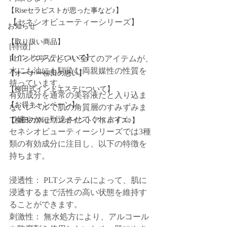
【Riseセラピストが思った事など♪】
【セネシオビューティーシリーズ】
お知らせ
【取り扱い商品】
[特徴]
【インドエステについて】
PLTシステムといい全てのアイテムが、
水にも油にも馴染む両親媒性の性質を
【オーナー柳田の思い】
持っています。
【柳田式インドエステについて】
有効成分を通常の美容液だと入り込ま
【お得キャンペーン】
ないレベルで肌の角質層のすみずみま
で速やかに到達させてくれます☆
【柳田の幸せワンポイントアドバイス♪】
セネシオビューティーシリーズでは3種
類の有効成分に注目し、以下の特徴を
持ちます。
浸透性： PLTシステムによって、肌に
浸透するまで活性の高い状態を維持す
ることができます。
刺激性： 無水処方により、アルコール