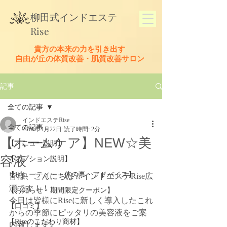
​柳田式
インドエステ
Rise
貴方の本来の力を引き出す
​自由が丘の体質改善・肌質改善サロン
記事
全ての記事
インドエステRise
全ての記事
2020年4月22日
読了時間: 2分
【ホームケア】NEW☆美
【メニュー説明】
容液
【オプション説明】
【ビューティー・体の事・アドバイス】
皆様、こんにちは☆インドエステRise広
瀬です！！
【お知らせ・期間限定クーポン】
今日は皆様にRiseに新しく導入したこれ
【口コミ】
からの季節にピッタリの美容液をご案
【Riseのこだわり商材】
内致します♪