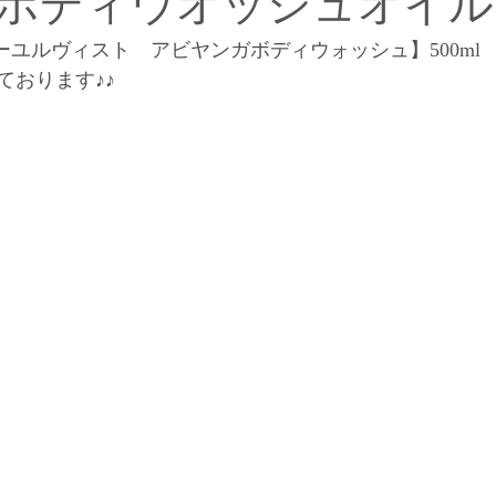
ボディウオッシュオイル
ーユルヴィスト　アビヤンガボディウォッシュ】500ml　￥
【インドエステについて】
【オーナー柳田の思い】
ております♪♪
【お得キャンペーン】
【柳田の幸せワンポイントアドバイス