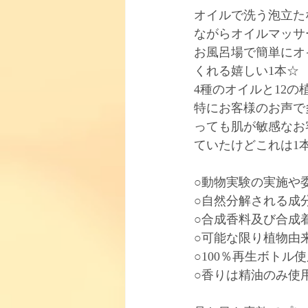
オイルで洗う泡立た
ながらオイルマッサ
お風呂場で簡単にオ
くれる嬉しい1本☆
4種のオイルと12
特にお客様のお声で
っても肌が敏感なお
ていたけどこれは1本で
○動物実験の実施や
○自然分解される成
○合成香料及び合成
○可能な限り植物由
○100％再生ボトル
○香りは精油のみ使