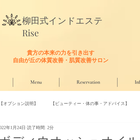
​柳田式
インドエステ
Rise
貴方の本来の力を引き出す
​自由が丘の体質改善・肌質改善サロン
Menu
Reservation
In
【オプション説明】
【ビューティー・体の事・アドバイス】
2022年1月24日
読了時間: 2分
【口コミ】
【Riseのこだわり商材】
【Riseセラピスト