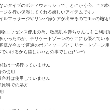
ないタイプのボディウォッシュで、とにかく今、この乾
ージを行い保湿してくれる嬉しいアイテムです♪
イルマッサージやリンパ節ケアが出来るのでRiseの施
の植物エッセンス使用の為、敏感肌や赤ちゃんにもご利用
多かったのが、デリケートゾーンのケアにも優れている
客様が今まで普通のボディソープとデリケートゾーン用
いけるから嬉しい♪♪との事でした(*^-^*)
委託は一切行っていません
分の使用
着色料は使用していません
来原料での処方
使用
用