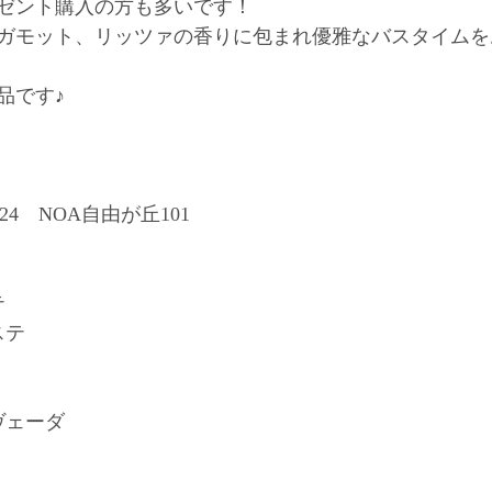
ゼント購入の方も多いです！
ガモット、リッツァの香りに包まれ優雅なバスタイムを
品です♪
】
24　NOA自由が丘101
テ
ステ
ヴェーダ