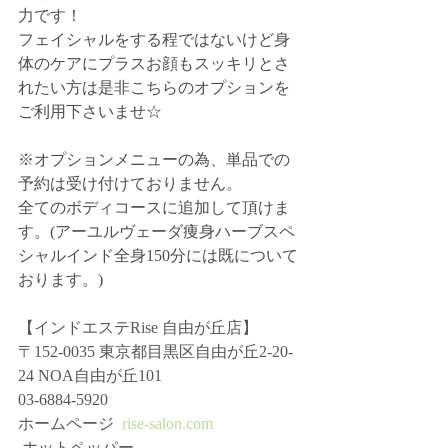
力です！
フェイシャルをする程ではないけど身
体のケアにプラスお顔もスッキリとさ
れたい方は是非こちらのオプションを
ご利用下さいませ☆
※オプションメニューの為、単品での
予約は受け付けておりません。
全てのボディコースに追加して頂けま
す。(アーユルヴェーダ痩身ハーブスペ
シャルインド全身150分には既について
おります。)
【インドエステRise 自由が丘店】﻿ 
〒152-0035﻿ 東京都目黒区自由が丘2-20-
24﻿ NOA自由が丘101﻿ 
03-6884-5920﻿ 
ホームページ ﻿ 
rise-salon.com
 ホットペッパー﻿ 