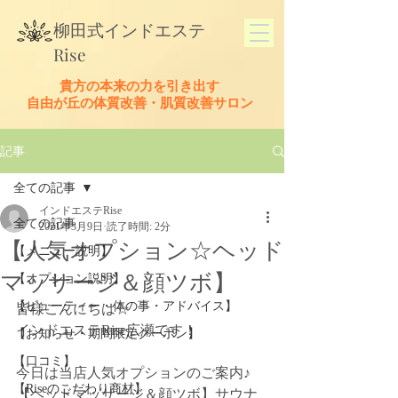
​柳田式
インドエステ
Rise
貴方の本来の力を引き出す
​自由が丘の体質改善・肌質改善サロン
記事
全ての記事
インドエステRise
全ての記事
2021年3月9日
読了時間: 2分
【人気オプション☆ヘッド
【メニュー説明】
マッサージ＆顔ツボ】
【オプション説明】
【ビューティー・体の事・アドバイス】
皆様こんにちは☆
インドエステRise広瀬です！
【お知らせ・期間限定クーポン】
【口コミ】
今日は当店人気オプションのご案内♪
【Riseのこだわり商材】
【ヘッドマッサージ＆顔ツボ】サウナ