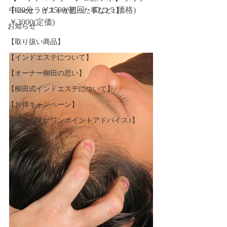
中20分　￥1500(初回・口コミ価格)　
【Riseセラピストが思った事など♪】
￥3000(定価)
お知らせ
【取り扱い商品】
【インドエステについて】
【オーナー柳田の思い】
【柳田式インドエステについて】
【お得キャンペーン】
【柳田の幸せワンポイントアドバイス♪】