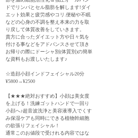
ドでリンパとセル脂肪を解します!ダイ
エット効果と疲労感やコリ.便秘や不眠
などの心身の不調を整え本来の力を取
り戻して体質改善をしていきます。
貴方に合ったダイエット方や日々気を
付ける事などをアドバンスさせて頂き
お帰りの際にドーシャ別(体質別)の簡単
な資料もお渡しいたします♪
☆造顔小顔インドフェイシャル20分　
¥5800→¥2500
【★★★絶対おすすめ】小顔は美女度
を上げる！洗練ゴットハンドで一回り
小顔へ♪超音波洗浄と美容液導入でくす
み保湿ケアも同時にできる植物幹細胞
の欲張りフェイシャル！
通常このお値段で受けれる内容ではな