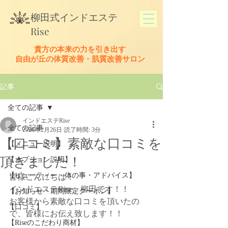
​柳田式
インドエステ
Rise
貴方の本来の力を引き出す
​自由が丘の体質改善・肌質改善サロン
記事
全ての記事
インドエステRise
全ての記事
2020年2月26日
読了時間: 3分
【口コミ】素敵な口コミを
【メニュー説明】
頂きました！
【オプション説明】
【ビューティー・体の事・アドバイス】
皆様こんにちは！
インドエステRise　柳田です！！
【お知らせ・期間限定クーポン】
お客様から素敵な口コミを頂いたの
【口コミ】
で、皆様にお伝え致します！！
【Riseのこだわり商材】