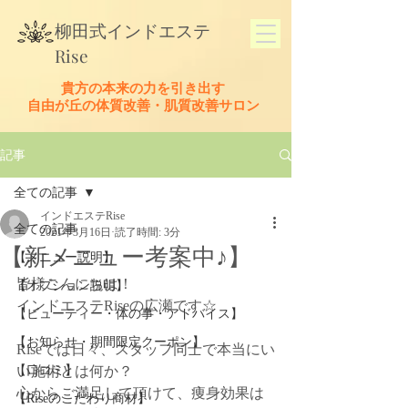
​柳田式
インドエステ
Rise
貴方の本来の力を引き出す
​自由が丘の体質改善・肌質改善サロン
記事
全ての記事
インドエステRise
全ての記事
2021年3月16日
読了時間: 3分
【新メニュー考案中♪】
【メニュー説明】
皆様こんにちは！
【オプション説明】
インドエステRiseの広瀬です☆
【ビューティー・体の事・アドバイス】
【お知らせ・期間限定クーポン】
Riseでは日々、スタッフ同士で本当にい
【口コミ】
い施術とは何か？
心からご満足して頂けて、痩身効果は
【Riseのこだわり商材】