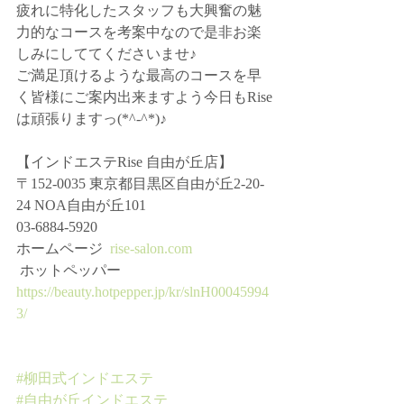
疲れに特化したスタッフも大興奮の魅
力的なコースを考案中なので是非お楽
しみにしててくださいませ♪
ご満足頂けるような最高のコースを早
く皆様にご案内出来ますよう今日もRise
は頑張りますっ(*^-^*)♪
【インドエステRise 自由が丘店】﻿ 
〒152-0035﻿ 東京都目黒区自由が丘2-20-
24﻿ NOA自由が丘101﻿ 
03-6884-5920﻿ 
ホームページ ﻿ 
rise-salon.com
 ホットペッパー﻿ 
https://beauty.hotpepper.jp/kr/slnH00045994
3/
#柳田式インドエステ
#自由が丘インドエステ