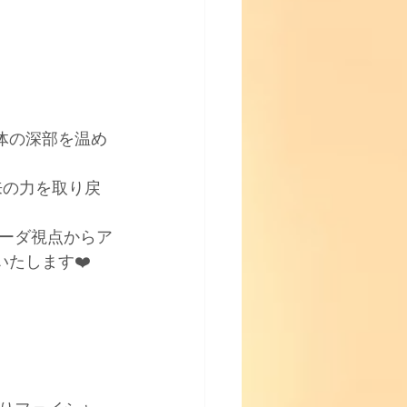
体の深部を温め
来の力を取り戻
ーダ視点からア
たします❤️﻿