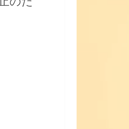
止のた
♪】