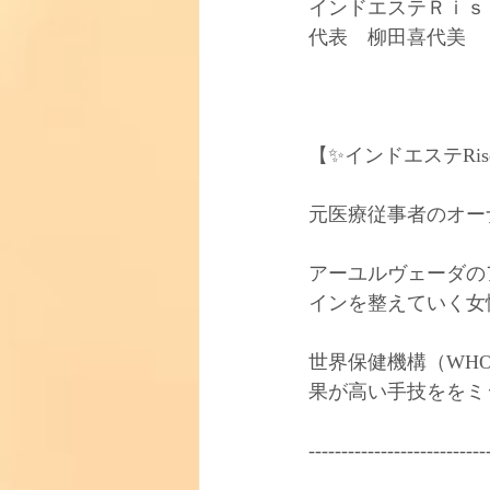
インドエステＲｉｓｅ
代表　柳田喜代美﻿
【✨インドエステRise
元医療従事者のオー
アーユルヴェーダの
インを整えていく女
世界保健機構（WH
果が高い手技ををミ
----------------------------