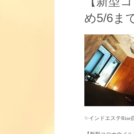
【新型コ
お知らせ
【取り扱い商品】
め5/6
【柳田式インドエステについて】
✨インドエステRise