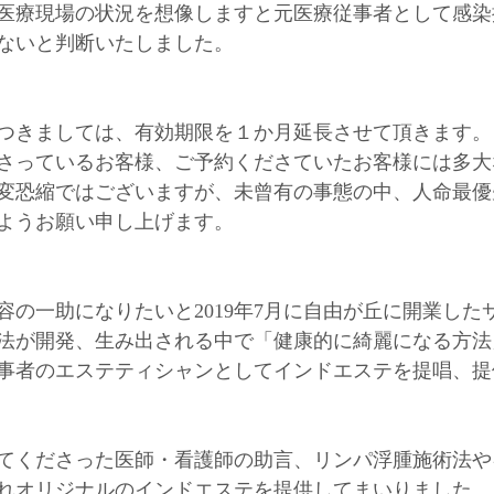
医療現場の状況を想像しますと元医療従事者として感染
ないと判断いたしました。﻿
つきましては、有効期限を１か月延長させて頂きます。﻿
さっているお客様、ご予約くださていたお客様には多大
変恐縮ではございますが、未曾有の事態の中、人命最優
ようお願い申し上げます。﻿
の一助になりたいと2019年7月に自由が丘に開業したサ
法が開発、生み出される中で「健康的に綺麗になる方法
従事者のエステティシャンとしてインドエステを提唱、
てくださった医師・看護師の助言、リンパ浮腫施術法や
れオリジナルのインドエステを提供してまいりました。﻿