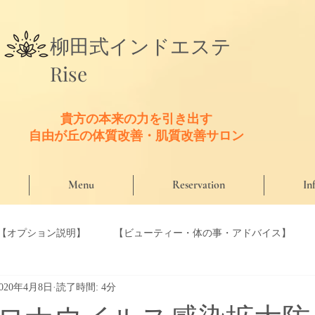
​柳田式
インドエステ
Rise
貴方の本来の力を引き出す
​自由が丘の体質改善・肌質改善サロン
Menu
Reservation
In
【オプション説明】
【ビューティー・体の事・アドバイス】
2020年4月8日
読了時間: 4分
【口コミ】
【Riseのこだわり商材】
【Riseセラピスト