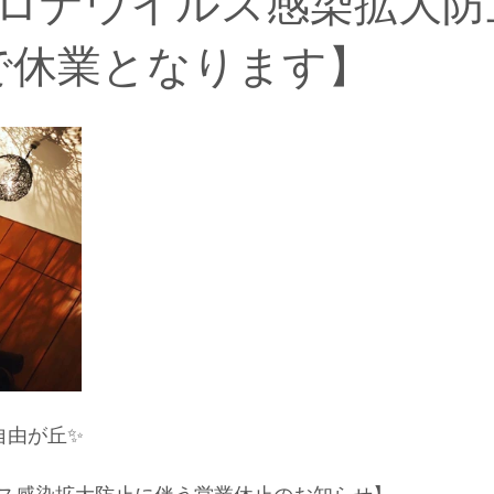
ロナウイルス感染拡大防
【インドエステについて】
【オーナー柳田の思い】
まで休業となります】
【お得キャンペーン】
【柳田の幸せワンポイントアドバイス
自由が丘✨﻿