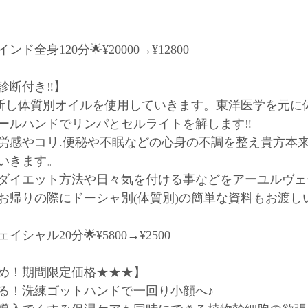
全身120分🌟¥20000→¥12800﻿
断付き‼️】﻿
診断し体質別オイルを使用していきます。東洋医学を元に
ールハンドでリンパとセルライトを解します‼️﻿
労感やコリ.便秘や不眠などの心身の不調を整え貴方本
いきます。﻿
ダイエット方法や日々気を付ける事などをアーユルヴェ
お帰りの際にドーシャ別(体質別)の簡単な資料もお渡しい
シャル20分🌟¥5800→¥2500﻿
め！期間限定価格★★★】﻿
る！洗練ゴットハンドで一回り小顔へ♪﻿