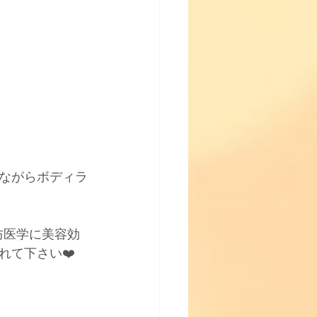
ながらボディラ
防医学に美容効
て下さい❤️﻿