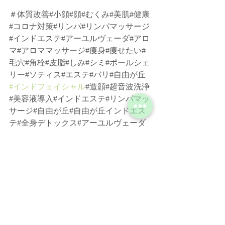
＃体質改善#小顔#顔#むくみ#美肌#健康
#コロナ対策#リンパ#リンパマッサージ
#インドエステ#アーユルヴェーダ#アロ
マ#アロママッサージ#痩身#痩せたい#
毛穴#角栓#皮脂#しみ#シミ#ポールシェ
リー#ソティス#エステ#バリ#自由が丘
#インドフェイシャル
#造顔#超音波洗浄
#美容液導入#インドエステ#リンパマッ
サージ#自由が丘#自由が丘インドエス
テ#全身デトックス#アーユルヴェーダ
最新記事
すべて表示