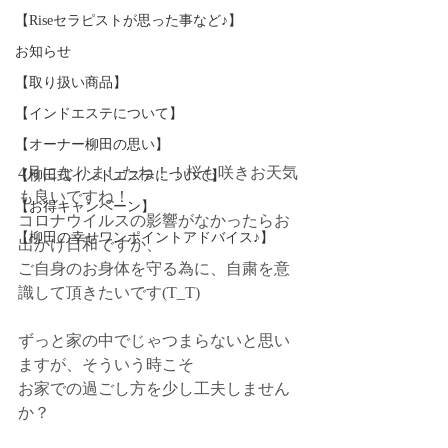
【Riseセラピストが思った事など♪】
お知らせ
【取り扱い商品】
【インドエステについて】
【オーナー柳田の思い】
4月になりましたね！！桜も咲きお天気
【柳田式インドエステについて】
も良いですね！
【お得キャンペーン】
コロナウイルスの影響がなかったらお
【柳田の幸せワンポイントアドバイス♪】
出かけ日和ですか、
ご自身のお身体を守る為に、自粛を意
識して頂きたいです(T_T)
ずっと家の中でじゃつまらないと思い
ますが、そういう時こそ
お家での過ごし方を少し工夫しません
か？