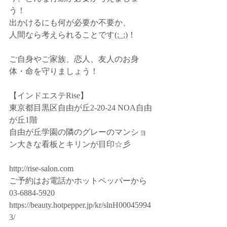
う！
出かけるにも何が必要か不要か、
人間なら考えられることです(;_;)！
ご自身やご家族、恋人、友人のお身
体・命を守りましょう！
【インドエステRise】
東京都目黒区自由が丘2-20-24 NOA自由
が丘1階
自由が丘学園の隣のグレーのマンショ
ン大きな看板とキリンが目印☆彡
http://rise-salon.com
ご予約はお電話かホットペッパーから
03-6884-5920
https://beauty.hotpepper.jp/kr/slnH00045994
3/