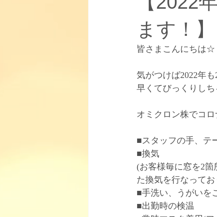
【202
お知らせ
【取り扱い商品】
ます！】
皆さまこんにちは☆
【柳田式インドエステについて】
気がつけば2022年
早くてびっくりしちゃいま
オミクロン株でコロ
■スタッフの手、テ
■換気
(お客様毎に窓を2
た換気を行なってお
■手洗い、うがいを
■出勤時の検温