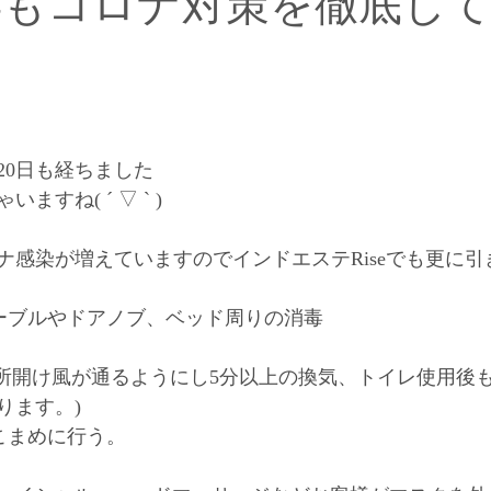
2年もコロナ対策を徹底し
【インドエステについて】
【オーナー柳田の思い】
【お得キャンペーン】
【柳田の幸せワンポイントアドバイス
も20日も経ちました
すね( ´ ▽ ` )
ナ感染が増えていますのでインドエステRiseでも更に引
ーブルやドアノブ、ベッド周りの消毒
箇所開け風が通るようにし5分以上の換気、トイレ使用後
ります。)
こまめに行う。