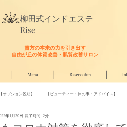
​柳田式
インドエステ
Rise
貴方の本来の力を引き出す
​自由が丘の体質改善・肌質改善サロン
Menu
Reservation
In
【オプション説明】
【ビューティー・体の事・アドバイス】
2022年1月20日
読了時間: 2分
【口コミ】
【Riseのこだわり商材】
【Riseセラピスト