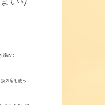
てまいり
♪】
き締めて
も換気扇を使っ