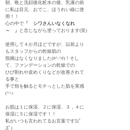
朝、晩と洗顔後化粧水の後、乳液の前
に私は目元、おでこ、ほうれい線に使
用！！
心の中で
「　シワさんいなくなれ
～　」
と念じながら塗っております(笑)
使用して４か月ほどですが、以前より
もスタッフからの乾燥肌の
指摘はなくなりました(#^.^#)！そし
て、ファンデーションの乾燥での
ひび割れや皮めくりなどが改善されて
る事と
手で頬を触るとモチっとした肌を実感
(^^♪
お肌は１に保湿、２に保湿、３，４に
保湿に５に保湿です！！
私がいつも言われてるお言葉ですΣ(ﾟ
Дﾟ)