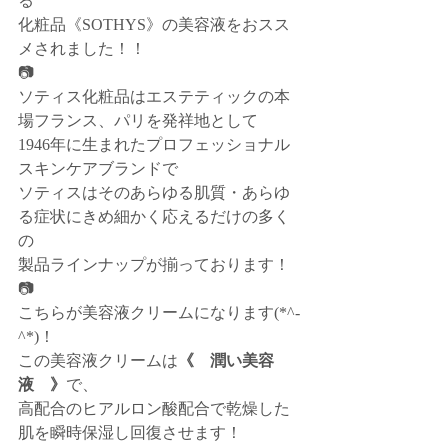
る
化粧品《SOTHYS》の美容液をおスス
メされました！！
📷
ソティス化粧品はエステティックの本
場フランス、パリを発祥地として
1946年に生まれたプロフェッショナル
スキンケアブランドで
ソティスはそのあらゆる肌質・あらゆ
る症状にきめ細かく応えるだけの多く
の
製品ラインナップが揃っております！
📷
こちらが美容液クリームになります(*^-
^*)！
この美容液クリームは
《　潤い美容
液　》
で、
高配合のヒアルロン酸配合で乾燥した
肌を瞬時保湿し回復させます！