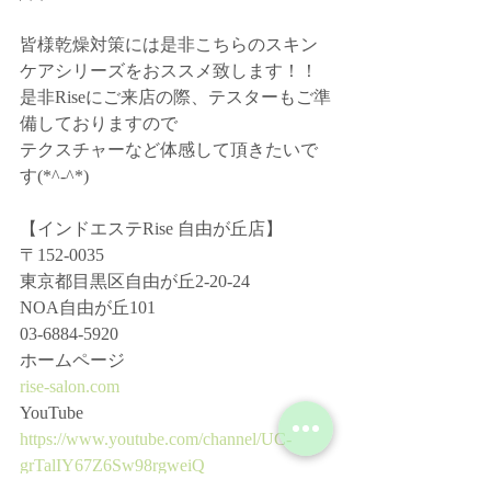
皆様乾燥対策には是非こちらのスキン
ケアシリーズをおススメ致します！！
是非Riseにご来店の際、テスターもご準
備しておりますので
テクスチャーなど体感して頂きたいで
す(*^-^*)
【インドエステRise 自由が丘店】﻿
〒152-0035﻿
東京都目黒区自由が丘2-20-24﻿
NOA自由が丘101﻿
03-6884-5920﻿
ホームページ ﻿
rise-salon.com
YouTube﻿
https://www.youtube.com/channel/UC-
grTalIY67Z6Sw98rgweiQ