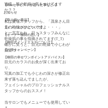
皆様、肌の乾燥に気をつけてます
【Riseセラピストが思った事など♪】
か？？
お知らせ
【取り扱い商品】
私は夏場スタッフから、「茂泉さん目
元の乾燥がひどいですよ・・・」
【インドエステについて】
と一言言われ、日々スタッフみんなに
【オーナー柳田の思い】
乾燥肌の事を指摘されてます(T_T)
【柳田式インドエステについて】
確かに笑うと、目元の乾燥で小じわが
【お得キャンペーン】
目立つ・・・。
【柳田の幸せワンポイントアドバイス♪】
目元のカラスのお灸が深く出来てお
り、
写真の加工でも小じわの深さが修正出
来ず落ち込んでましたが、
フェイシャルのプロフェッショナルス
タッフからのおススメ！
当サロンでもメニューでも使用してい