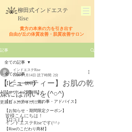
​柳田式
インドエステ
Rise
貴方の本来の力を引き出す
​自由が丘の体質改善・肌質改善サロン
記事
全ての記事
インドエステRise
全ての記事
2020年1月14日
読了時間: 2分
【ビューティー】お肌の乾
【メニュー説明】
燥には潤いを(^○^)
【オプション説明】
【ビューティー・体の事・アドバイス】
更新日：
2020年1月23日
【お知らせ・期間限定クーポン】
皆様こんにちは！
【口コミ】
インドエステRiseです(^^♪
【Riseのこだわり商材】