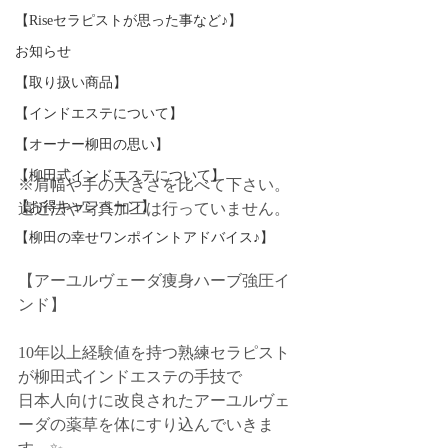
【Riseセラピストが思った事など♪】
お知らせ
【取り扱い商品】
【インドエステについて】
【オーナー柳田の思い】
【柳田式インドエステについて】
※肩幅や手の大きさを比べて下さい。
【お得キャンペーン】
遠近法や写真加工は行っていません。
【柳田の幸せワンポイントアドバイス♪】
【アーユルヴェーダ痩身ハーブ強圧イ
ンド】﻿
10年以上経験値を持つ熟練セラピスト
が柳田式インドエステの手技で﻿
日本人向けに改良されたアーユルヴェ
ーダの薬草を体にすり込んでいきま