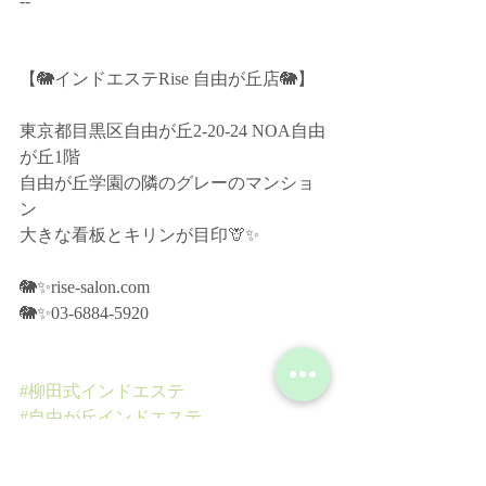
--﻿
【🐘インドエステRise 自由が丘店🐘】﻿
東京都目黒区自由が丘2-20-24 NOA自由
が丘1階﻿
自由が丘学園の隣のグレーのマンショ
ン﻿
大きな看板とキリンが目印🦒✨﻿
🐘✨rise-salon.com﻿
🐘✨03-6884-5920﻿
#柳田式インドエステ
#自由が丘インドエステ
#インドエステ
#柳田喜代美