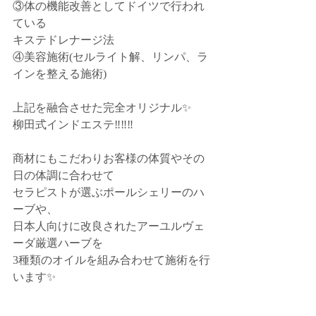
③体の機能改善としてドイツで行われ
ている﻿
キステドレナージ法﻿
④美容施術(セルライト解、リンパ、ラ
インを整える施術)﻿
上記を融合させた完全オリジナル✨﻿
柳田式インドエステ‼️‼️‼️﻿
商材にもこだわりお客様の体質やその
日の体調に合わせて﻿
セラピストが選ぶポールシェリーのハ
ーブや、﻿
日本人向けに改良されたアーユルヴェ
ーダ厳選ハーブを﻿
3種類のオイルを組み合わせて施術を行
います✨﻿