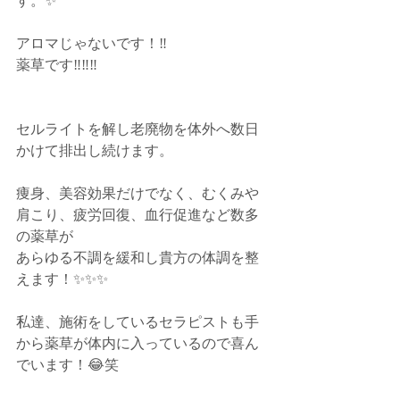
す。✨
アロマじゃないです！‼️
薬草です‼️‼️‼️
セルライトを解し老廃物を体外へ数日
かけて排出し続けます。﻿
痩身、美容効果だけでなく、むくみや
肩こり、疲労回復、血行促進など数多
の薬草が﻿
あらゆる不調を緩和し貴方の体調を整
えます！✨✨✨
私達、施術をしているセラピストも手
から薬草が体内に入っているので喜ん
でいます！😂笑﻿