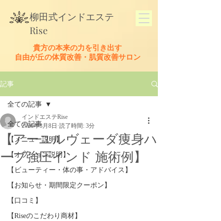
​柳田式
インドエステ
Rise
貴方の本来の力を引き出す
​自由が丘の体質改善・肌質改善サロン
記事
全ての記事
インドエステRise
全ての記事
2020年8月8日
読了時間: 3分
【アーユルヴェーダ痩身ハ
【メニュー説明】
ーブ強圧インド 施術例】
【オプション説明】
【ビューティー・体の事・アドバイス】
【お知らせ・期間限定クーポン】
【口コミ】
【Riseのこだわり商材】