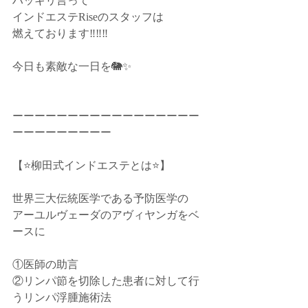
ハッキリ言って﻿
インドエステRiseのスタッフは﻿
燃えております‼️‼️‼️﻿
今日も素敵な一日を🐘✨﻿
ーーーーーーーーーーーーーーーーー
ーーーーーーーーー﻿
【⭐️柳田式インドエステとは⭐️】﻿
世界三大伝統医学である予防医学の﻿
アーユルヴェーダのアヴィヤンガをベ
ースに﻿
①医師の助言﻿
②リンパ節を切除した患者に対して行
うリンパ浮腫施術法﻿