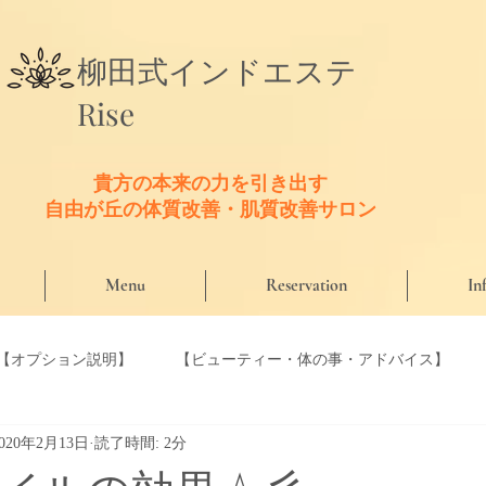
​柳田式
インドエステ
Rise
貴方の本来の力を引き出す
​自由が丘の体質改善・肌質改善サロン
Menu
Reservation
In
【オプション説明】
【ビューティー・体の事・アドバイス】
2020年2月13日
読了時間: 2分
【口コミ】
【Riseのこだわり商材】
【Riseセラピスト