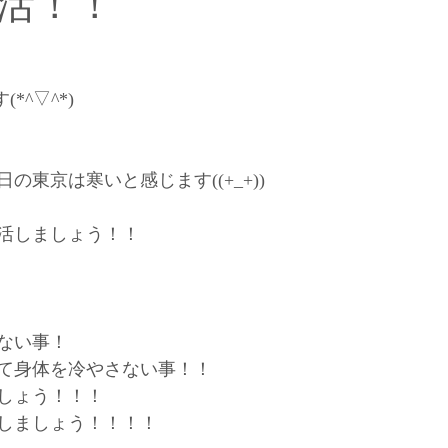
活！！
【インドエステについて】
【オーナー柳田の思い】
*^▽^*)
【お得キャンペーン】
【柳田の幸せワンポイントアドバイス
の東京は寒いと感じます((+_+))
活しましょう！！
ない事！
て身体を冷やさない事！！
しょう！！！
しましょう！！！！