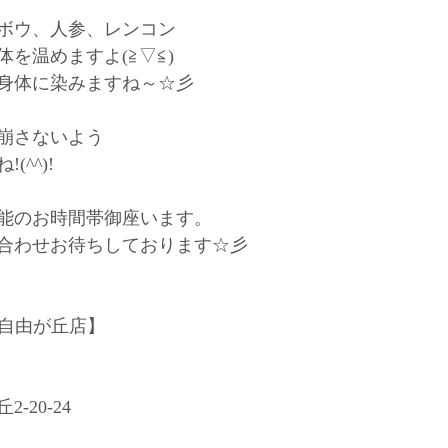
ボウ、人参、レンコン
を温めますよ(≧▽≦)
身体に染みますね～☆彡
崩さないよう
^^)!
能のお時間帯御座います。
合わせお待ちしております☆彡
 自由が丘店】﻿
20-24﻿