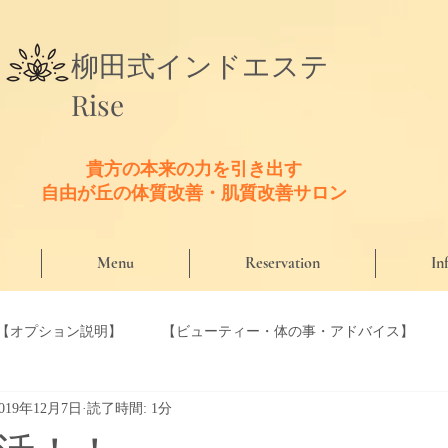
​柳田式
インドエステ
Rise
貴方の本来の力を引き出す
​自由が丘の体質改善・肌質改善サロン
Menu
Reservation
In
【オプション説明】
【ビューティー・体の事・アドバイス】
2019年12月7日
読了時間: 1分
【口コミ】
【Riseのこだわり商材】
【Riseセラピスト