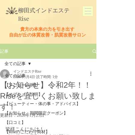
​柳田式
インドエステ
Rise
貴方の本来の力を引き出す
​自由が丘の体質改善・肌質改善サロン
記事
全ての記事
インドエステRise
全ての記事
2020年1月4日
読了時間: 1分
【お知らせ】令和2年！！
【メニュー説明】
Riseを宜しくお願い致しま
【オプション説明】
【ビューティー・体の事・アドバイス】
す！
【お知らせ・期間限定クーポン】
更新日：
2020年1月23日
【口コミ】
皆様こんにちは！
【Riseのこだわり商材】