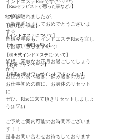
インドエステRiseです(*^▽^*)
【Riseセラピストが思った事など♪】
お知らせ
ご挨拶遅れましたが、
☆新年明けましておめでとうございま
【取り扱い商品】
す☆
【インドエステについて】
皆様今年度も、インドエステRiseを宜し
【オーナー柳田の思い】
くお願い致します!(^^)!
【柳田式インドエステについて】
皆様、素敵なお正月お過ごしでしょう
【お得キャンペーン】
か？
【柳田の幸せワンポイントアドバイス♪】
お正月の食べ過ぎ、飲み過ぎの方は
お仕事初めの前に、お身体のリセット
に
ぜひ、Riseに来て頂きリセットしましょ
う(≧▽≦)
ご予約ご案内可能のお時間帯ございま
す！！
是非お問い合わせお待ちしております