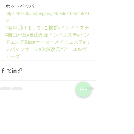
ホットペッパー﻿
https://beauty.hotpepper.jp/kr/slnH00045994
3/
#新年明けまして
#ご挨拶
#インドエステ
#自由が丘
#自由が丘インドエステ
#イン
ドエステRise
#オーダーメイドエステ
#リ
ンパマッサージ
#体質改善
#アーユルヴ
ェーダ
最新記事
すべて表示