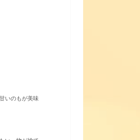
♪】
。
甘いのもが美味