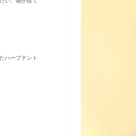
たい、物が捨て
たハーブテント