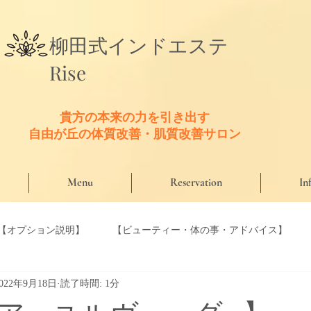
​柳田式
インドエステ
Rise
貴方の本来の力を引き出す
​自由が丘の体質改善・肌質改善サロン
Menu
Reservation
In
【オプション説明】
【ビューティー・体の事・アドバイス】
2022年9月18日
読了時間: 1分
【口コミ】
【Riseのこだわり商材】
【Riseセラピスト