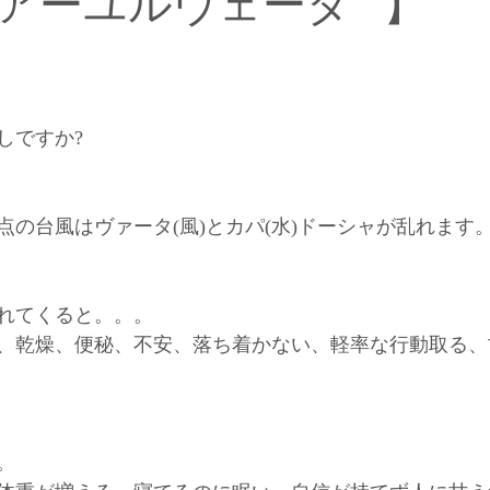
アーユルヴェーダ⠀】
【インドエステについて】
【オーナー柳田の思い】
【お得キャンペーン】
【柳田の幸せワンポイントアドバイス
しですか?
点の台風はヴァータ(風)とカパ(水)ドーシャが乱れます
の乱れてくると。。。
、乾燥、便秘、不安、落ち着かない、軽率な行動取る、
。