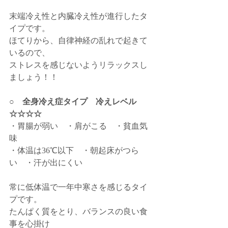
末端冷え性と内臓冷え性が進行したタ
イプです。
ほてりから、自律神経の乱れで起きて
いるので、
ストレスを感じないようリラックスし
ましょう！！
○　全身冷え症タイプ　冷えレベル
☆☆☆☆
・胃腸が弱い　・肩がこる　・貧血気
味
・体温は36℃以下　・朝起床がつら
い　・汗が出にくい
常に低体温で一年中寒さを感じるタイ
プです。
たんぱく質をとり、バランスの良い食
事を心掛け