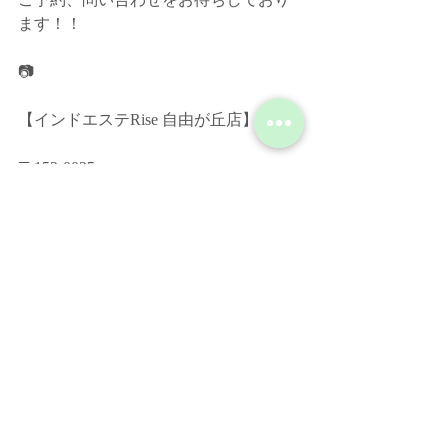
ます！！
📷
【インドエステRise 自由が丘店】﻿
〒152-0035﻿
東京都目黒区自由が丘2-20-24﻿
NOA自由が丘101﻿
03-6884-5920﻿
 YouTube﻿
https://www.youtube.com/channel/UC-
grTalIY67Z6Sw98rgweiQ
ホットペッパー﻿
https://beauty.hotpepper.jp/kr/slnH00045994