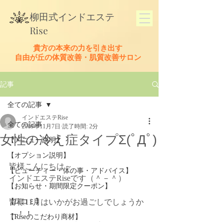
​柳田式
インドエステ
Rise
貴方の本来の力を引き出す
​自由が丘の体質改善・肌質改善サロン
記事
全ての記事
インドエステRise
全ての記事
2019年11月7日
読了時間: 2分
女性の冷え症タイプΣ(ﾟДﾟ)
【メニュー説明】
【オプション説明】
皆様こんにちは～
【ビューティー・体の事・アドバイス】
インドエステRiseです（＾－＾）
【お知らせ・期間限定クーポン】
【口コミ】
皆様11月はいかがお過ごしでしょうか
～！！
【Riseのこだわり商材】