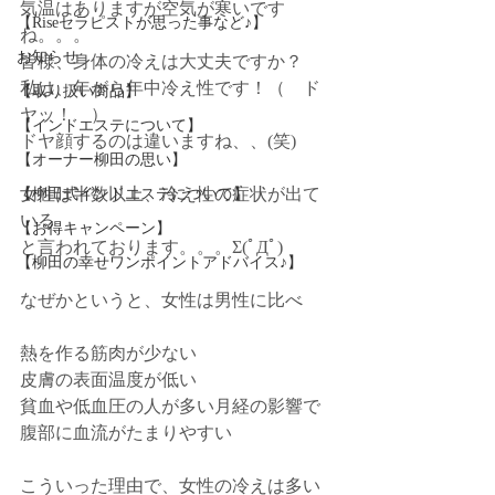
気温はありますが空気が寒いです
【Riseセラピストが思った事など♪】
ね。。。
お知らせ
皆様、身体の冷えは大丈夫ですか？
私は、年がら年中冷え性です！（　ド
【取り扱い商品】
ヤッ！　）
【インドエステについて】
ドヤ顔するのは違いますね、、(笑)
【オーナー柳田の思い】
女性は半数以上、冷え性の症状が出て
【柳田式インドエステについて】
いる
【お得キャンペーン】
と言われております。。。Σ(ﾟДﾟ)
【柳田の幸せワンポイントアドバイス♪】
なぜかというと、女性は男性に比べ
熱を作る筋肉が少ない　　
皮膚の表面温度が低い　
貧血や低血圧の人が多い月経の影響で
腹部に血流がたまりやすい
こういった理由で、女性の冷えは多い