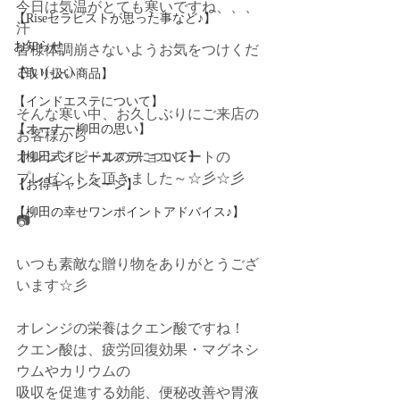
今日は気温がとても寒いですね、、、
【Riseセラピストが思った事など♪】
汗
お知らせ
皆様体調崩さないようお気をつけくだ
さい(-_-;)
【取り扱い商品】
【インドエステについて】
そんな寒い中、お久しぶりにご来店の
【オーナー柳田の思い】
お客様から
オレンジピールのチョコレートの
【柳田式インドエステについて】
プレゼントを頂きました～☆彡☆彡
【お得キャンペーン】
【柳田の幸せワンポイントアドバイス♪】
📷
いつも素敵な贈り物をありがとうござ
います☆彡
オレンジの栄養はクエン酸ですね！
クエン酸は、疲労回復効果・マグネシ
ウムやカリウムの
吸収を促進する効能、便秘改善や胃液