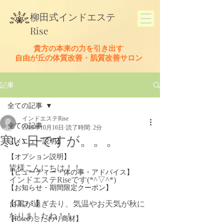
​柳田式
インドエステ
Rise
貴方の本来の力を引き出す
​自由が丘の体質改善・肌質改善サロン
記事
全ての記事
インドエステRise
全ての記事
2019年10月16日
読了時間: 2分
寒い日ですが。。。
【メニュー説明】
【オプション説明】
皆様こんにちは！！
【ビューティー・体の事・アドバイス】
インドエステRiseです(*^▽^*)
【お知らせ・期間限定クーポン】
【口コミ】
台風が過ぎ去り、気温やお天気が秋に
なりましたね！！
【Riseのこだわり商材】