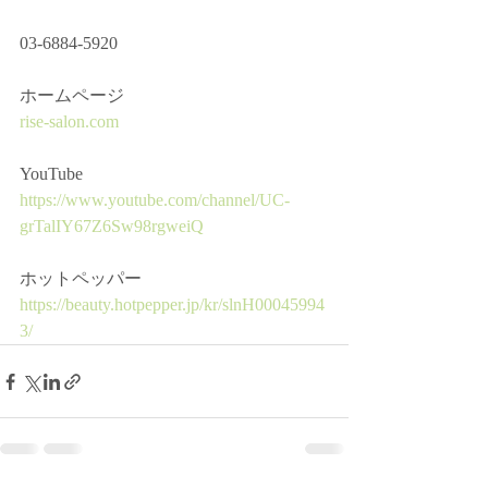
03-6884-5920﻿
ホームページ ﻿
rise-salon.com
YouTube﻿
https://www.youtube.com/channel/UC-
grTalIY67Z6Sw98rgweiQ
ホットペッパー﻿
https://beauty.hotpepper.jp/kr/slnH00045994
3/