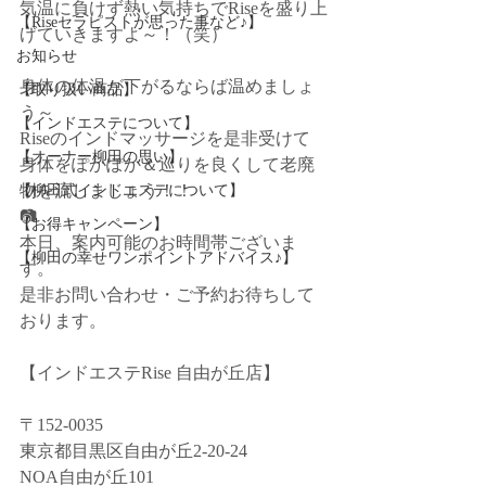
気温に負けず熱い気持ちでRiseを盛り上
【Riseセラピストが思った事など♪】
げていきますよ～！（笑）
お知らせ
身体の体温が下がるならば温めましょ
【取り扱い商品】
う～
【インドエステについて】
Riseのインドマッサージを是非受けて
【オーナー柳田の思い】
身体をぽかぽか＆巡りを良くして老廃
物を流しましょう！！
【柳田式インドエステについて】
📷
【お得キャンペーン】
本日、案内可能のお時間帯ございま
【柳田の幸せワンポイントアドバイス♪】
す。
是非お問い合わせ・ご予約お待ちして
おります。
【インドエステRise 自由が丘店】﻿
〒152-0035﻿
東京都目黒区自由が丘2-20-24﻿
NOA自由が丘101﻿