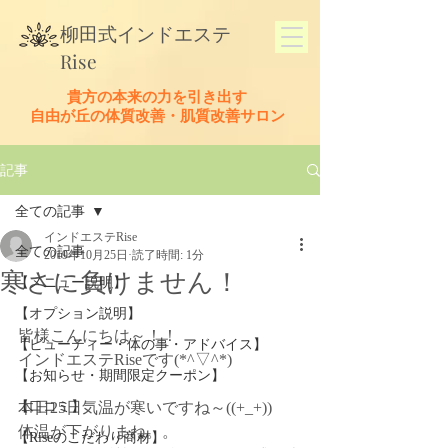
​柳田式
インドエステ
Rise
貴方の本来の力を引き出す
​自由が丘の体質改善・肌質改善サロン
記事
全ての記事
インドエステRise
全ての記事
2019年10月25日
読了時間: 1分
寒さに負けません！
【メニュー説明】
【オプション説明】
皆様こんにちは～！！
【ビューティー・体の事・アドバイス】
インドエステRiseです(*^▽^*)
【お知らせ・期間限定クーポン】
【口コミ】
本日25日気温が寒いですね～((+_+))　
体温が下がりまね。。
【Riseのこだわり商材】