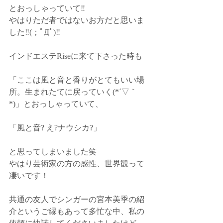
とおっしゃっていて‼️﻿
やはりただ者ではないお方だと思いま
した‼️(；ﾟДﾟ)‼️﻿
インドエステRiseに来て下さった時も﻿
「ここは風と音と香りがとてもいい場
所。生まれたてに戻っていく(*´▽｀
*)」とおっしゃっていて、﻿
「風と音? え?ナウシカ?」﻿
と思ってしまいました笑﻿
やはり芸術家の方の感性、世界観って
凄いです！
共通の友人でシンガーの宮本美季の紹
介というご縁もあって多忙な中、私の