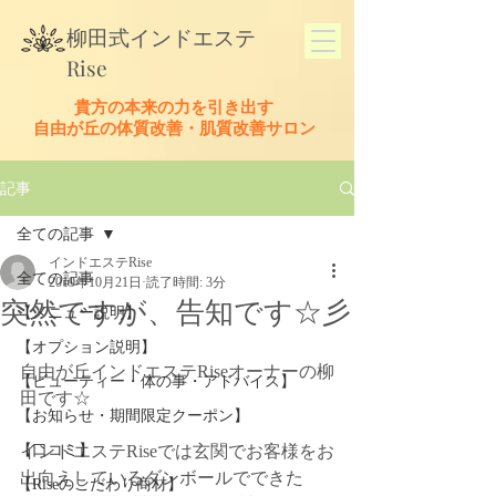
​柳田式
インドエステ
Rise
貴方の本来の力を引き出す
​自由が丘の体質改善・肌質改善サロン
記事
全ての記事
インドエステRise
全ての記事
2019年10月21日
読了時間: 3分
突然ですが、告知です☆彡
【メニュー説明】
【オプション説明】
自由が丘インドエステRiseオーナーの柳
【ビューティー・体の事・アドバイス】
田です☆
【お知らせ・期間限定クーポン】
【口コミ】
インドエステRiseでは玄関でお客様をお
出向えしているダンボールでできた
【Riseのこだわり商材】