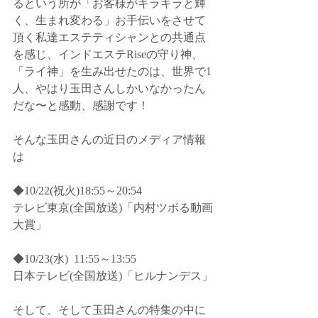
るという所が「お客様がキラキラと輝
く、生まれ変わる」お手伝いをさせて
頂く私達エステティシャンとの共通点
を感じ、インドエステRiseの守り神、
「ライ神」を生み出せたのは、世界で1
人、やはり玉田さんしかいなかったん
だな〜と感動、感謝です！
そんな玉田さんの近日のメディア情報
は﻿
◆10/22(祝火)18:55～20:54﻿
テレビ東京(全国放送)「内村ツボる動画
大賞」﻿
◆10/23(水)  11:55～13:55﻿
日本テレビ(全国放送)「ヒルナンデス」﻿
そして、そして玉田さんの特集の中に