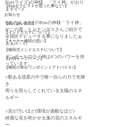
Rise(ライズ)の神様、「ライ神」がおり
【Riseセラピストが思った事など♪】
ます!(^^)!
お知らせ
なななんと‼️そのRiseの神様「ライ神」
【取り扱い商品】
がこの度、ヒルナンデスさんご紹介で
【インドエステについて】
全国区デビューする事になりましたぁ
【オーナー柳田の思い】
ぁぁ(≧▽≦)
【柳田式インドエステについて】
ダンボールのライ神は4つのパワーを持
【お得キャンペーン】
っています。
【柳田の幸せワンポイントアドバイス♪】
○数ある惑星の中で唯一自らの力で光輝
き﻿
周りを照らしてくれている太陽のエネ
ルギー 
○泥が汚いほど(環境が過酷なほど)﻿
綺麗な花を咲かせる蓮の花のエネルギ
ー