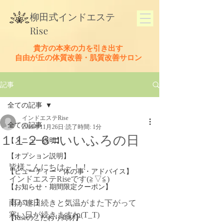
​柳田式
インドエステ
Rise
貴方の本来の力を引き出す
​自由が丘の体質改善・肌質改善サロン
記事
全ての記事
インドエステRise
全ての記事
2019年11月26日
読了時間: 1分
１１２６=いいふろの日
【メニュー説明】
【オプション説明】
皆様こんにちは～！！
【ビューティー・体の事・アドバイス】
インドエステRiseです(≧▽≦)
【お知らせ・期間限定クーポン】
【口コミ】
雨が連日続きと気温がまた下がって
寒い日が続きますね(T_T)
【Riseのこだわり商材】