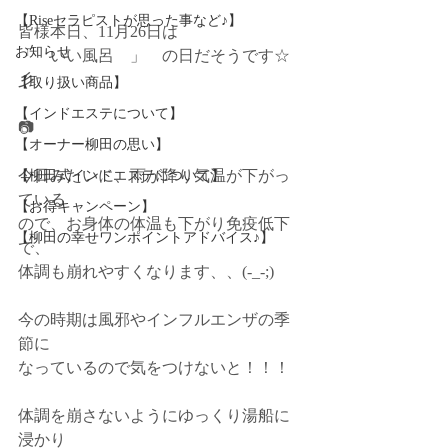
【Riseセラピストが思った事など♪】
皆様本日、11月26日は
お知らせ
「　いい風呂　」　の日だそうです☆
彡
【取り扱い商品】
【インドエステについて】
📷
【オーナー柳田の思い】
今日みたいに、雨が降り気温が下がっ
【柳田式インドエステについて】
ている
【お得キャンペーン】
ので、お身体の体温も下がり免疫低下
【柳田の幸せワンポイントアドバイス♪】
で、
体調も崩れやすくなります、、(-_-;)
今の時期は風邪やインフルエンザの季
節に
なっているので気をつけないと！！！
体調を崩さないようにゆっくり湯船に
浸かり