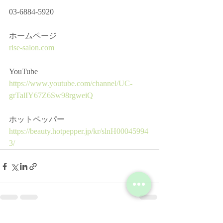
03-6884-5920﻿
ホームページ ﻿
rise-salon.com
YouTube﻿
https://www.youtube.com/channel/UC-
grTalIY67Z6Sw98rgweiQ
ホットペッパー﻿
https://beauty.hotpepper.jp/kr/slnH00045994
3/
すべて表示