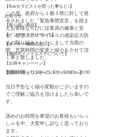
【Riseセラピストが思った事など♪】
この度、政府から１都３県に対して発
お知らせ
令されました「緊急事態宣言」を踏ま
【取り扱い商品】
えお客様ならびに従業員の健康と安
【インドエステについて】
全、新型コロナウイルスの感染拡大防
止の取り組みといたしまして当面の
【オーナー柳田の思い】
間、営業時間の変更と縮小をさせて頂
【柳田式インドエステについて】
く事と致しました。
【お得キャンペーン】
営業時間　11:00～21:30→ 10:00～20:00
【柳田の幸せワンポイントアドバイス♪】
当日予告なく縮小変動がございますの
でご理解ご協力を頂けましたら幸いで
す。
遅めのお時間を希望のお客様もいらっ
しゃる中、大変申し訳なく思っており
ます。