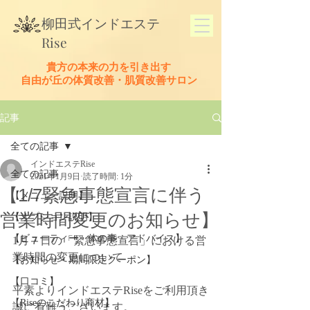
​柳田式
インドエステ
Rise
貴方の本来の力を引き出す
​自由が丘の体質改善・肌質改善サロン
記事
全ての記事
インドエステRise
全ての記事
2021年1月9日
読了時間: 1分
【1/7緊急事態宣言に伴う
【メニュー説明】
営業時間変更のお知らせ】
【オプション説明】
【ビューティー・体の事・アドバイス】
1月７日の「緊急事態宣言」における営
業時間の変更について
【お知らせ・期間限定クーポン】
【口コミ】
平素よりインドエステRiseをご利用頂き
【Riseのこだわり商材】
誠に有難うございます。