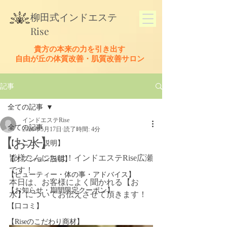
​柳田式
インドエステ
Rise
貴方の本来の力を引き出す
​自由が丘の体質改善・肌質改善サロン
記事
全ての記事
インドエステRise
全ての記事
2020年5月17日
読了時間: 4分
【お水】
【メニュー説明】
皆様こんにちは！
インドエステRise広瀬
【オプション説明】
です！
【ビューティー・体の事・アドバイス】
本日は、お客様によく聞かれる【お
【お知らせ・期間限定クーポン】
水】についてお伝えさせて頂きます！
【口コミ】
【Riseのこだわり商材】