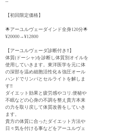
--﻿
【初回限定価格】﻿
🌟アーユルヴェーダインド全身120分🌟
¥20000→¥12800﻿
【アーユルヴェーダ診断付き‼️】﻿
体質(ドーシャ)を診断し体質別オイルを
使用していきます。東洋医学を元に体
の深部を温め細胞活性化＆強圧オール
ハンドでリンパとセルライトを解しま
す‼️﻿
ダイエット効果と疲労感やコリ.便秘や
不眠などの心身の不調を整え貴方本来
の力を取り戻して体質改善をしていき
ます。﻿
貴方の体質に合ったダイエット方法や
日々気を付ける事などをアーユルヴェ