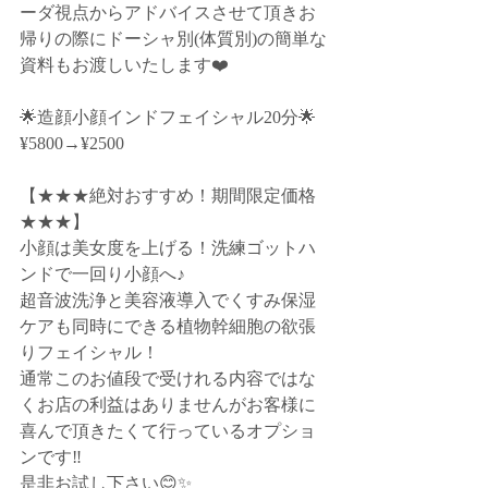
ーダ視点からアドバイスさせて頂きお
帰りの際にドーシャ別(体質別)の簡単な
資料もお渡しいたします❤️﻿
🌟造顔小顔インドフェイシャル20分🌟
¥5800→¥2500﻿
【★★★絶対おすすめ！期間限定価格
★★★】﻿
小顔は美女度を上げる！洗練ゴットハ
ンドで一回り小顔へ♪﻿
超音波洗浄と美容液導入でくすみ保湿
ケアも同時にできる植物幹細胞の欲張
りフェイシャル！﻿
通常このお値段で受けれる内容ではな
くお店の利益はありませんがお客様に
喜んで頂きたくて行っているオプショ
ンです‼️﻿
是非お試し下さい😊✨﻿