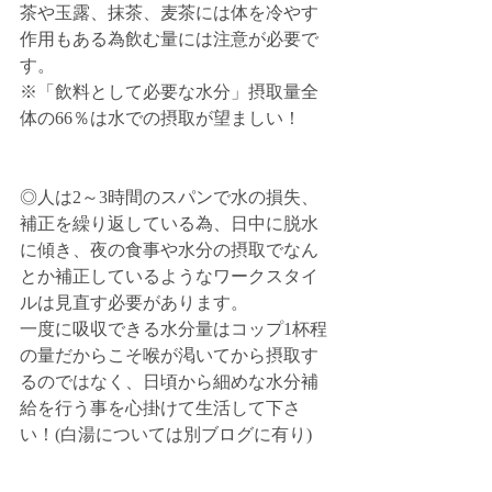
茶や玉露、抹茶、麦茶には体を冷やす
作用もある為飲む量には注意が必要で
す。
※「飲料として必要な水分」摂取量全
体の66％は水での摂取が望ましい！
◎人は2～3時間のスパンで水の損失、
補正を繰り返している為、日中に脱水
に傾き、夜の食事や水分の摂取でなん
とか補正しているようなワークスタイ
ルは見直す必要があります。
一度に吸収できる水分量はコップ1杯程
の量だからこそ喉が渇いてから摂取す
るのではなく、日頃から細めな水分補
給を行う事を心掛けて生活して下さ
い！(白湯については別ブログに有り)