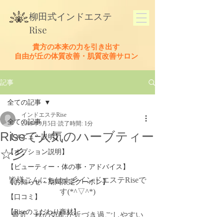
​柳田式
インドエステ
Rise
貴方の本来の力を引き出す
​自由が丘の体質改善・肌質改善サロン
記事
全ての記事
インドエステRise
全ての記事
2019年9月5日
読了時間: 1分
Riseで人気のハーブティー
【メニュー説明】
☆彡
【オプション説明】
【ビューティー・体の事・アドバイス】
皆様こんにちは☆彡インドエステRiseで
【お知らせ・期間限定クーポン】
す(*^▽^*)
【口コミ】
【Riseのこだわり商材】
最近、秋の気配が近づき過ごしやすい