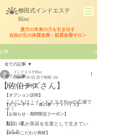
​柳田式
インドエステ
Rise
貴方の本来の力を引き出す
​自由が丘の体質改善・肌質改善サロン
記事
全ての記事
インドエステRise
全ての記事
2020年7月5日
読了時間: 2分
【佐伯チズさん】
【メニュー説明】
【オプション説明】
こんにちは！インドエステRiseの広瀬で
【ビューティー・体の事・アドバイス】
す！﻿
【お知らせ・期間限定クーポン】
【口コミ】
先日、私が美容を生業として生きてい
こうと﻿
【Riseのこだわり商材】