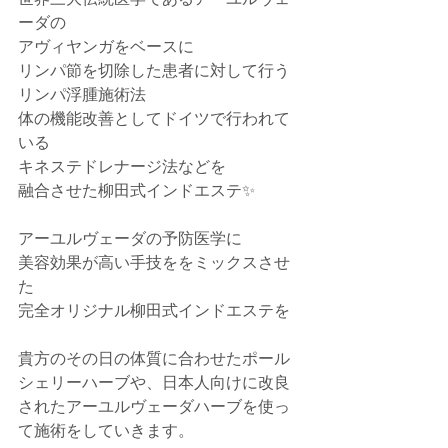
ーダの﻿
アヴィヤンガをベースに﻿
リンパ節を切除した患者に対して行う﻿
リンパ浮腫施術法﻿
体の機能改善としてドイツで行われて
いる﻿
キネステドレナージ法などを﻿
融合させた柳田式インドエステ✨﻿
アーユルヴェーダの予防医学に﻿
美容効果が高い手技ををミックスさせ
た﻿
完全オリジナル柳田式インドエステを﻿
貴方のその日の体質に合わせたポール
シェリーハーブや、日本人向けに改良
されたアーユルヴェーダハーブを使っ
て施術をしていきます。﻿